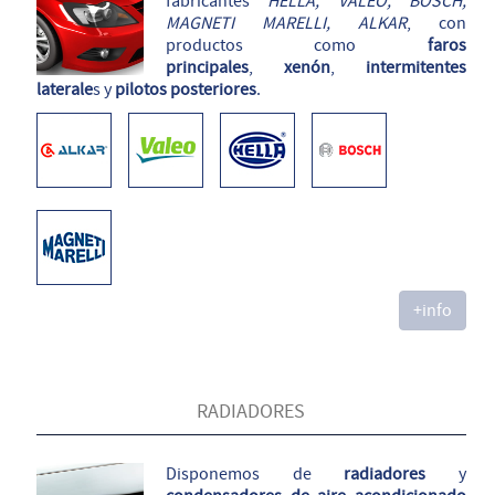
fabricantes
HELLA, VALEO, BOSCH,
MAGNETI MARELLI, ALKAR
, con
productos como
faros
principales
,
xenón
,
intermitentes
laterale
s y
pilotos posteriores
.
+info
RADIADORES
Disponemos de
radiadores
y